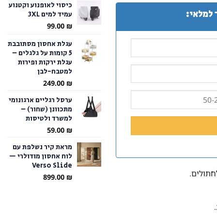
כיסוי לאופנוע וקטנוע
 למלאי:
עמיד למים 3XL
עד
99.00
₪
עגלת אחסון מסתובבת
5 קומות על גלגלים –
עגלת ירקות ופירות
למטבח-לבן
249.00
₪
ערסל רגליים ארגונומי
מתכוונן (שחור) –
למשרד ולטיסות
59.00
₪
מראת קיר נשלפת עם
לוח אחסון מודולרי —
Verso Slide
חתולים.
899.00
₪