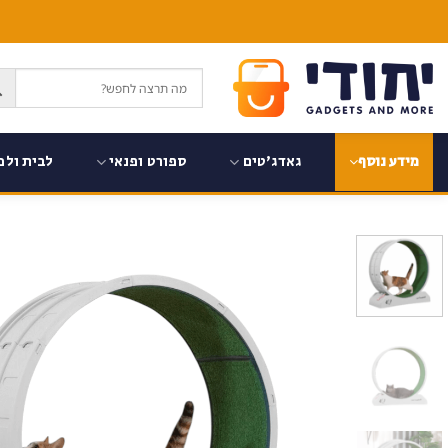
Ski
t
conten
גאדג'טים
ספורט ופנאי
לבית ולמ
מידע נוסף