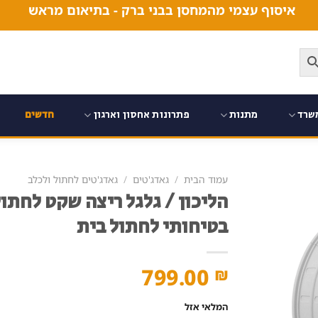
איסוף עצמי מהמחסן בבני ברק - בתיאום מראש
שרד
מתנות
פתרונות אחסון וארגון
חדשים
עמוד הבית
/
גאדג'טים
/
גאדג'טים לחתול ולכלב
הליכון / גלגל ריצה שקט לחתו
בטיחותי לחתול בית
799.00
₪
המלאי אזל