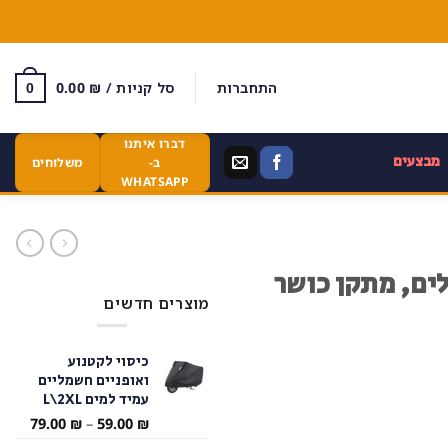
התחברות
סל קניות /
₪
0.00
0
דברו איתנו
מבצעים
ב-
משלוחים
WHATSAPP
לים, מתקן כושר
מוצרים חדשים
כיסוי לקטנוע
ואופניים חשמליים
עמיד למים L\2XL
טווח
79.00
₪
–
59.00
₪
מחירי