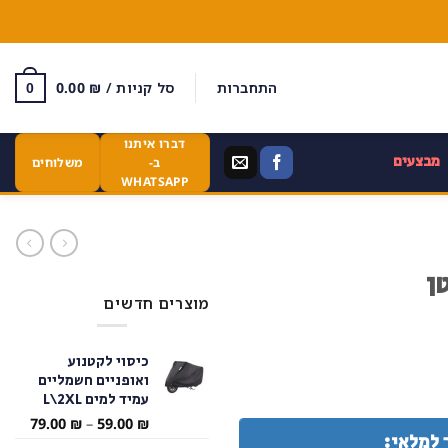
התחברות
סל קניות /
₪
0.00
0
דברו איתנו
מבצעים
ב-
משלוחים
WHATSAPP
ן
מוצרים חדשים
כיסוי לקטנוע
ואופניים חשמליים
עמיד למים L\2XL
טווח
79.00
₪
–
59.00
₪
 למלאי:
מחירי