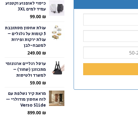
כיסוי לאופנוע וקטנוע
עמיד למים 3XL
עד
99.00
₪
עגלת אחסון מסתובבת
5 קומות על גלגלים –
עגלת ירקות ופירות
למטבח-לבן
249.00
₪
ערסל רגליים ארגונומי
מתכוונן (שחור) –
למשרד ולטיסות
59.00
₪
מראת קיר נשלפת עם
לוח אחסון מודולרי —
Verso Slide
899.00
₪