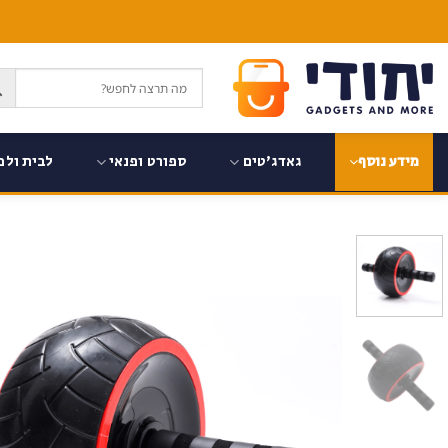
Ski
t
conten
גאדג'טים
ספורט ופנאי
לבית ולמ
מידע נוסף