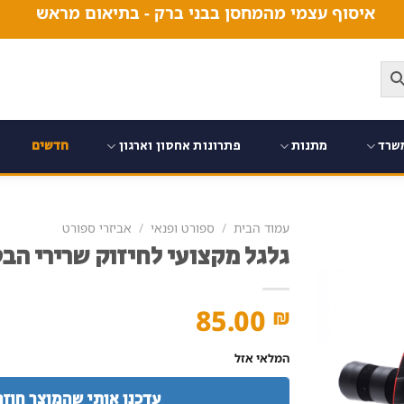
איסוף עצמי מהמחסן בבני ברק - בתיאום מראש
שרד
מתנות
פתרונות אחסון וארגון
חדשים
עמוד הבית
/
ספורט ופנאי
/
אביזרי ספורט
גלגל מקצועי לחיזוק שרירי הבט
85.00
₪
המלאי אזל
עדכנו אותי שהמוצר חוזר