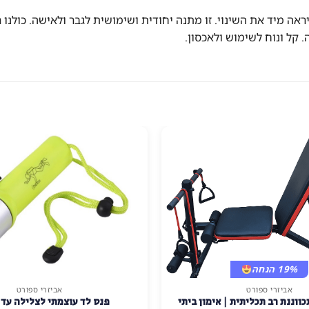
אה מיד את השינוי. זו מתנה יחודית ושימושית לגבר ולאישה. כולנו רו
 קל ונוח לשימוש ולאכסון.
19% הנחה
אביזרי ספורט
אביזרי ספורט
ווננת רב תכליתית | אימון ביתי
פנס לד עוצמתי לצלילה עד 50 מטר