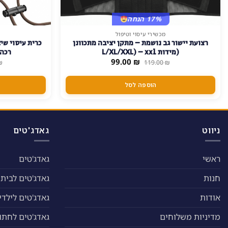
17% הנחה
מכשירי עיסוי וטיפול
רצועת יישור גב נושמת – מתקן יציבה מתכוונן
כרית עיסוי שי
(מידות L/XL/XXL) – xxl
רכה 
המחיר
המחיר
99.00
₪
₪
119.00
₪
המקורי
הנוכחי
היה:
הוא:
99.00 ₪.
119.00 ₪.
הוספה לסל
ניווט
גאדג'טים
ראשי
גאדג'טים
חנות
גאדג'טים לבית
אודות
גאדג'טים לילדי
מדיניות משלוחים
גאדג'טים לחתול