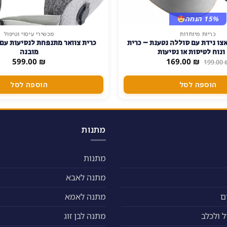
15% הנחה
כריות מיוחדות
מכשירי עיסוי וטיפול
אצו נידת עם סוללה נטענת – כרית
כרית צוואר מתנפחת לנסיעות עם 
ונוח לטיסות או נסיעות
מובנה
המחיר
המחיר
599.00
₪
169.00
₪
199.00
המקורי
הנוכחי
היה:
הוא:
169.00 ₪.
199.00 ₪.
הוספה לסל
הוספה לסל
מתנות
מתנות
מתנה לאבא
ם
מתנה לאמא
 ולכלב
מתנה לבן זוג