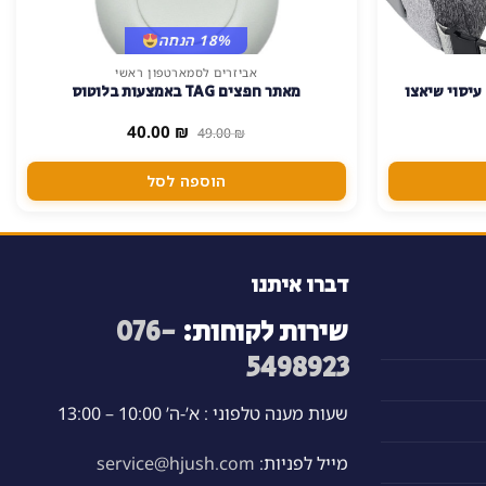
18% הנחה
אביזרים לסמארטפון ראשי
עיסוי שיאצו
מאתר חפצים TAG באמצעות בלוטוס
המחיר
המחיר
40.00
₪
49.00
₪
המקורי
הנוכחי
היה:
הוא:
40.00 ₪.
49.00 ₪.
הוספה לסל
דברו איתנו
שירות לקוחות:
076-
5498923
שעות מענה טלפוני : א’-ה’ 10:00 – 13:00
מייל לפניות:
service@hjush.com