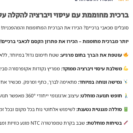
ברכית מחוממת עם עיסוי ויברציה להקלה על
סובלים מכאבי ברכיים? הכירו את הברכית המחוממת והמהפכנית!
יותר מברכית מחוממת – הכירו את פתרון הקסם לכאבי ברכיים!
עוטפת את הברך בחום מרגיע:
שטח חימום גדול במיוחד, ללא
משלבת עיסוי ויברציה ממוקד:
ממריץ נקודות אקופרסורה סביב
גמישה ונוחה במיוחד:
מתאימה לברך, כתף ומרפק. מכשיר אחד 
חופש תנועה מוחלט:
עיצוב ארגונומי ייחודי 360° מאפשר תנועה חופשית וללא הגבלות.
סוללה מגנטית נטענת:
לשימוש אלחוטי נוח בכל מקום ובכל זמן
בטיחות מוחלטת:
שבב בקרת טמפרטורה NTC מונע כוויות ומבטיח שימוש בטוח.