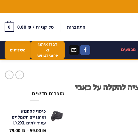
התחברות
סל קניות /
₪
0.00
0
דברו איתנו
מבצעים
ב-
משלוחים
WHATSAPP
יה להקלה על כאבי
מוצרים חדשים
כיסוי לקטנוע
ואופניים חשמליים
עמיד למים L\2XL
טווח
79.00
₪
–
59.00
₪
מחירי