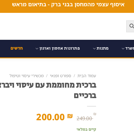
איסוף עצמי מהמחסן בבני ברק - בתיאום מראש
שרד
מתנות
פתרונות אחסון וארגון
חדשים
עמוד הבית
/
ספורט ופנאי
/
מכשירי עיסוי וטיפול
ברכית מחוממת עם עיסוי ויברצ
ברכיים
המחיר
המחיר
200.00
₪
₪
249.00
המקורי
הנוכחי
קיים במלאי