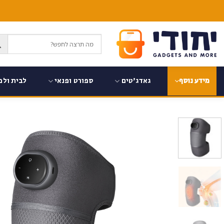
Ski
t
conten
גאדג'טים
ספורט ופנאי
לבית ולמ
מידע נוסף