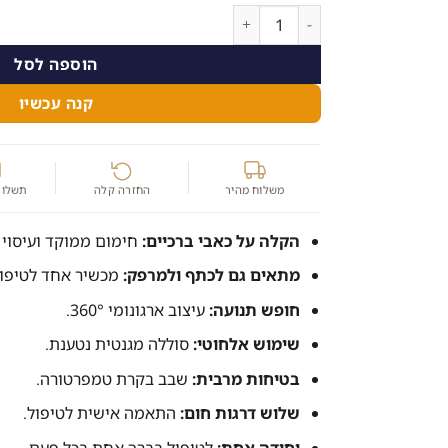
היה:
הוא:
כמות של ברכית מחוממת עם עיסוי ויברציה להקלה 
200.00 ₪.
249.00 ₪.
הוספה לסל
קנה עכשיו
משלוח מהיר
החזרה קלה
תשלום
הקלה על כאבי ברכיים:
חימום ממוקד ועיסוי ו
מתאים גם לכתף ולמרפק:
מכשיר אחד לטיפול 
חופש תנועה:
עיצוב ארגונומי 360°.
שימוש אלחוטי:
סוללה מגנטית נטענת.
בטיחות מרבית:
שבב בקרת טמפרטורה.
שלוש דרגות חום:
התאמה אישית לטיפול.