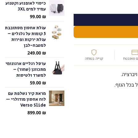
כיסוי לאופנוע וקטנוע
על כאבי ברכיים
עמיד למים 3XL
עד
99.00
₪
עגלת אחסון מסתובבת
5 קומות על גלגלים –
עגלת ירקות ופירות
למטבח-לבן
249.00
₪
 מאובטח
קנייה בטוחה
ערסל רגליים ארגונומי
מתכוונן (שחור) –
יברציה.
למשרד ולטיסות
59.00
₪
בכל הגוף.
מראת קיר נשלפת עם
לוח אחסון מודולרי —
Verso Slide
899.00
₪