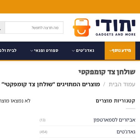
Ski
t
conten
גאדג'טים
ספורט ופנאי
לבית ולמ
מידע נוסף
שולחן צד קומפקטי​
עמוד הבית
/
מוצרים המתויגים “שולחן צד קומפקטי​”
קטגוריות מוצרים
לא נמצאו מוצר
אביזרים לסמארטפון
(13)
גאדג'טים
(454)