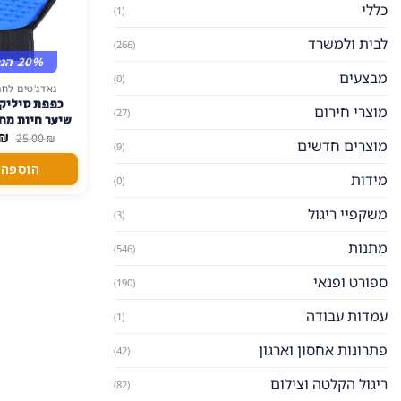
כללי
(1)
לבית ולמשרד
(266)
20% הנחה
מבצעים
(0)
גאדג'טים לחת
כפפת סיליקו
מוצרי חירום
(27)
שיער חיות מח
המ
₪
מושלם וני
25.00
₪
מוצרים חדשים
(9)
המ
הי
הוספה 
 ₪.
מידות
(0)
משקפיי ריגול
(3)
מתנות
(546)
ספורט ופנאי
(190)
עמדות עבודה
(1)
פתרונות אחסון וארגון
(42)
ריגול הקלטה וצילום
(82)