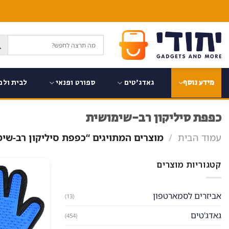
Ski
t
conten
גאדג'טים
ספורט ופנאי
לבית ולמ
מידע נוסף
כפפת סיליקון רב-שימושית
עמוד הבית
/
מוצרים המתויגים “כפפת סיליקון רב-שימ
קטגוריות מוצרים
אביזרים לסמארטפון
(13)
גאדג'טים
(454)