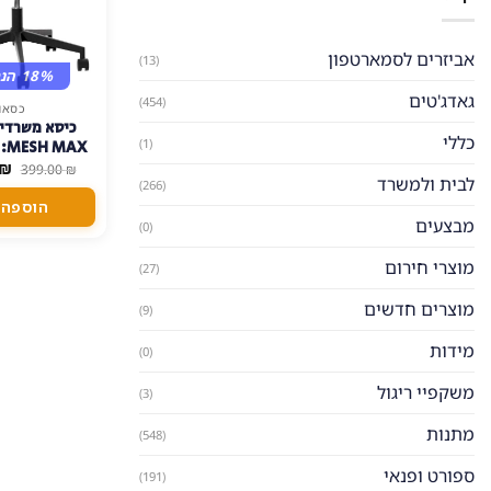
אביזרים לסמארטפון
(13)
18% הנחה
גאדג'טים
(454)
כסאו
כיסא משרדי 
כללי
(1)
AX
המ
₪
אולטימט
399.00
₪
המ
לבית ולמשרד
(266)
הי
הוספה 
 ₪.
מבצעים
(0)
מוצרי חירום
(27)
מוצרים חדשים
(9)
מידות
(0)
משקפיי ריגול
(3)
מתנות
(548)
ספורט ופנאי
(191)