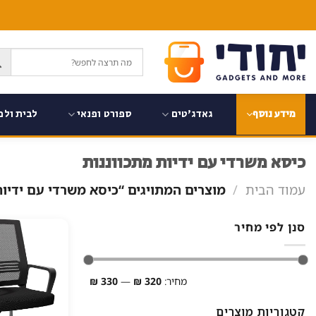
Ski
t
conten
גאדג'טים
ספורט ופנאי
לבית ולמ
מידע נוסף
כיסא משרדי עם ידיות מתכווננות
עמוד הבית
/
מוצרים המתויגים “כיסא משרדי עם ידיות
סנן לפי מחיר
מחיר
מחיר
מחיר:
320 ₪
—
330 ₪
מינימלי
מקסימלי
קטגוריות מוצרים