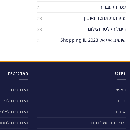
עמדות עבודה
(1)
פתרונות אחסון וארגון
(42)
ריגול הקלטה וצילום
(82)
שופינג איי אל Shopping IL 2023
(0)
ניווט
גאדג'טים
ראשי
גאדג'טים
חנות
גאדג'טים לבית
אודות
גאדג'טים לילדי
מדיניות משלוחים
גאדג'טים לחתול