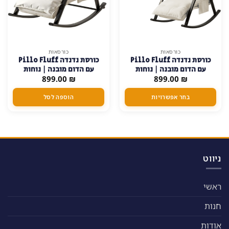
למוצר
כורסאות
כורסאות
כורסת נדנדה Pillo Fluff
כורסת נדנדה Pillo Fluff
זה
עם הדום מובנה | נוחות
עם הדום מובנה | נוחות
יש
₪
מושלמת
899.00
₪
899.00
מושלמת – לבן
מספר
סוגים.
בחר אפשרויות
הוספה לסל
ניתן
לבחור
את
האפשרויות
בעמוד
ניווט
המוצר
ראשי
חנות
אודות