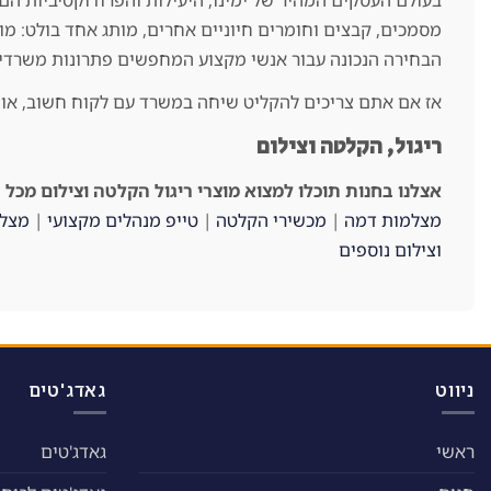
בעולם העסקים המהיר של ימינו, היעילות והפרודוקטיביות הם
מסמכים, קבצים וחומרים חיוניים אחרים, מותג אחד בולט: מו
הבחירה הנכונה עבור אנשי מקצוע המחפשים פתרונות משרדיים
אז אם אתם צריכים להקליט שיחה במשרד עם לקוח חשוב, או ע
ריגול, הקלטה וצילום
אצלנו בחנות תוכלו למצוא מוצרי ריגול הקלטה וצילום מכל 
מצלמות דמה
|
מכשירי הקלטה
|
טייפ מנהלים מקצועי
|
מצלמ
וצילום נוספים
ניווט
גאדג'טים
ראשי
גאדג'טים