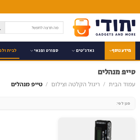
Ski
t
conten
גאדג'טים
ספורט ופנאי
לבית ולמ
מידע נוסף
טייפ מנהלים
עמוד הבית
/
ריגול הקלטה וצילום
/
טייפ מנהלים
סנן לפי: