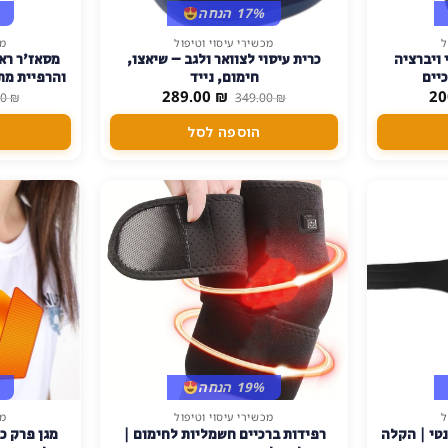
17% הנחה
ל
מכשירי עיסוי וטיפול
מכ
 ויברציה
כרית עיסוי לצוואר ולגב – שיאצו,
מסאז'ר רא
יים
חימום, נייד
והרפיית מתח עם ח
המחיר
המחיר
המחיר
289.00
₪
20
00
₪
349.00
₪
הנוכחי
המקורי
הנוכחי
הוא:
היה:
הוא:
הוספה לסל
289.00 ₪.
349.00 ₪.
200.00 ₪.
19% הנחה
ל
מכשירי עיסוי וטיפול
מכ
נטי | הקלה
רפידות ברכיים חשמליות לחימום |