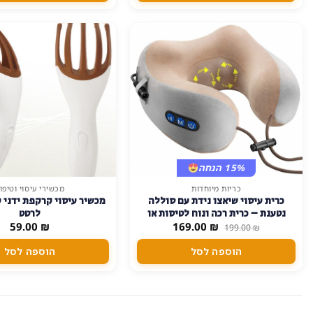
ניתן
לבחור
את
האפשרויות
בעמוד
המוצר
15% הנחה
כריות מיוחדות
מכשירי עיסוי וטיפו
כרית עיסוי שיאצו נידת עם סוללה
מכשיר עיסוי קרקפת ידני 
נטענת – כרית רכה ונוח לטיסות או
לרטט
המחיר
המחיר
₪
נסיעות
169.00
₪
59.00
199.00
₪
המקורי
הנוכחי
היה:
הוא:
הוספה לסל
הוספה לסל
169.00 ₪.
199.00 ₪.