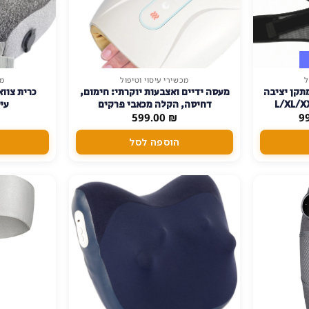
ל
מכשירי עיסוי וטיפול
מכ
תקן יציבה
מעסה ידיים ואצבעות יוקרתי: חימום,
כרית צוו
דחיסה, הקלה מכאבי פרקים
עי
המחיר
599.00
₪
9
הנוכחי
הוא:
הוספה לסל
99.00 ₪.
1