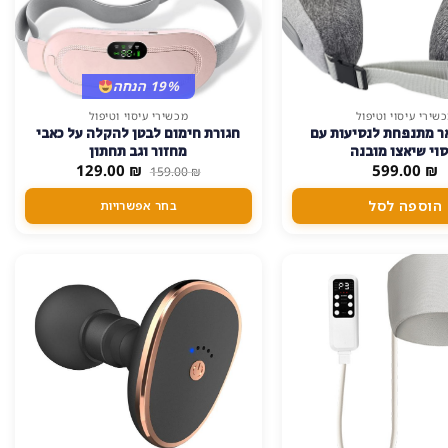
19% הנחה
שירי עיסוי וטיפול
מכשירי עיסוי וטיפול
למוצר
אר מתנפחת לנסיעות עם
חגורת חימום לבטן להקלה על כאבי
זה
סוי שיאצו מובנה
מחזור וגב תחתון
יש
המחיר
המחיר
129.00
₪
599.00
₪
159.00
₪
המקורי
הנוכחי
מספר
היה:
הוא:
הוספה לסל
בחר אפשרויות
סוגים.
129.00 ₪.
159.00 ₪.
ניתן
לבחור
את
האפשרויות
בעמוד
המוצר