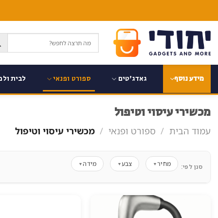
Ski
t
conten
גאדג'טים
ספורט ופנאי
לבית ולמ
מידע נוסף
מכשירי עיסוי וטיפול
עמוד הבית
/
ספורט ופנאי
/
מכשירי עיסוי וטיפול
מחיר
צבע
מידה
▼
▼
▼
סנן לפי: