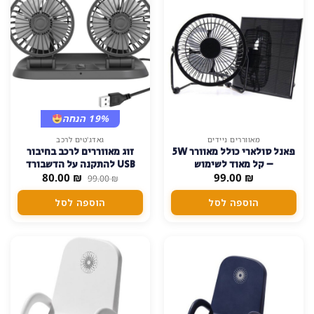
19% הנחה
מאווררים ניידים
גאדג'טים לרכב
פאנל סולארי כולל מאוורר 5W
זוג מאווררים לרכב בחיבור
– קל מאוד לשימוש
USB להתקנה על הדשבורד
המחיר
המחיר
₪
99.00
דבק דו צדדי 2 מהירויות
₪
80.00
99.00
₪
המקורי
הנוכחי
היה:
הוא:
הוספה לסל
הוספה לסל
80.00 ₪.
99.00 ₪.