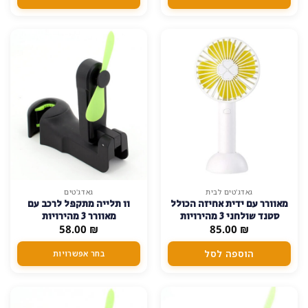
למוצר
גאדג'טים לבית
גאדג'טים
מאוורר עם ידית אחיזה הכולל
וו תלייה מתקפל לרכב עם
זה
סטנד שולחני 3 מהירויות
מאוורר 3 מהירויות
יש
₪
85.00
הפעלה שונות
₪
58.00
מספר
סוגים.
הוספה לסל
בחר אפשרויות
ניתן
לבחור
את