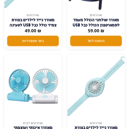
למוצר
גאדג'טים
גאדג'טים
מאורר שולחני הכולל מעמד
מאורר נייד לילדים בצורת
זה
לסמארטפון הכולל כבל USB
צמיד כולל כבל USB לטעינה
יש
₪
59.00
להטענה – כחול-כהה
₪
49.00
מספר
סוגים.
הוספה לסל
בחר אפשרויות
ניתן
לבחור
את
האפשרויות
בעמוד
המוצר
למוצר
גאדג'טים
גאדג'טים לבית
מאורר נייד לילדים בצורת
מאוורר איכותי ועוצמתי