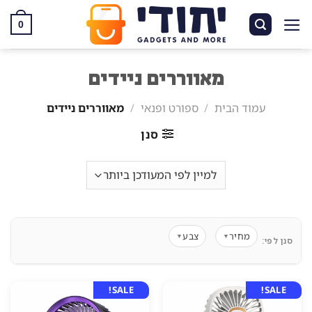
Ski
t
0
conten
מאווררים ניידים
עמוד הבית
/
ספורט ופנאי
/
מאווררים ניידים
סנן
מחיר
צבע
▼
▼
סנן לפי:
SALE!
SALE!