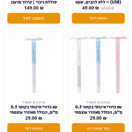
(USB) – ללא להבים, שקט
סוללת גיבוי | קירור מרענן
המחיר
המחיר
₪
וקל – כחול
49.00
₪
149.00
וטעינה תוך כדי תנועה
59.00
₪
המקורי
הנוכחי
היה:
הוא:
הוספה לסל
הוספה לסל
49.00 ₪.
59.00 ₪.
למוצר
גאדג'טים למשרד
גאדג'טים למשרד
עט כדורי איכותי בקוטר 0.5
עט כדורי איכותי בקוטר 0.5
זה
מ"מ, הכולל מאוורר עוצמתי
מ"מ, הכולל מאוורר עוצמתי
יש
₪
מובנה
29.00
₪
29.00
מובנה – תכלת
מספר
סוגים.
בחר אפשרויות
הוספה לסל