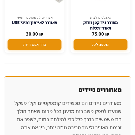
למוצר
גאדג'טים לבית
אביזרים לסמארטפון ראשי
מאורר ניד קטן וחזק
מאוורר לאייפון ומיני USB
זה
מאוד-תכלת
יש
30.00
₪
75.00
₪
מספר
סוגים.
הוספה לסל
בחר אפשרויות
ניתן
לבחור
את
האפשרויות
בעמוד
המוצר
מאווררים ניידים
מאווררים ניידים הם מכשירים קומפקטיים וקלי משקל
שנועדו לספק משב רוח מרענן בכל מקום שאתה הולך.
הם משמשים בדרך כלל כדי להילחם בחום, לשפר את
זרימת האוויר וליצור סביבה נוחה יותר, בין אם אתה