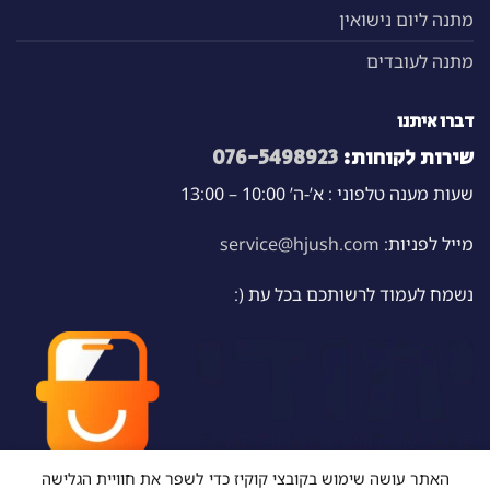
מתנה ליום נישואין
מתנה לעובדים
דברו איתנו
שירות לקוחות:
076-5498923
שעות מענה טלפוני : א’-ה’ 10:00 – 13:00
מייל לפניות:
service@hjush.com
נשמח לעמוד לרשותכם בכל עת (:
האתר עושה שימוש בקובצי קוקיז כדי לשפר את חוויית הגלישה