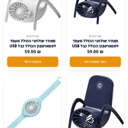
למוצר
גאדג'טים
גאדג'טים
מאורר שולחני הכולל מעמד
מאורר שולחני הכולל מעמד
זה
לסמארטפון הכולל כבל USB
לסמארטפון הכולל כבל USB
יש
₪
להטענה
59.00
₪
59.00
להטענה – לבן
מספר
סוגים.
בחר אפשרויות
הוספה לסל
ניתן
לבחור
את
האפשרויות
בעמוד
המוצר