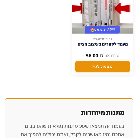
19% הנחה
לבית ולמשרד
מעמד לספרים בעיצוב חצים
המחיר
המחיר
56.00
₪
69.00
₪
המקורי
הנוכחי
היה:
הוא:
הוספה לסל
56.00 ₪.
69.00 ₪.
מתנות מיוחדות
בעמוד זה תמצאו שפע מתנות נפלאות שהסובבים
אתכם יהיו מאושרים לקבל, ואתם יכולים להפוך את