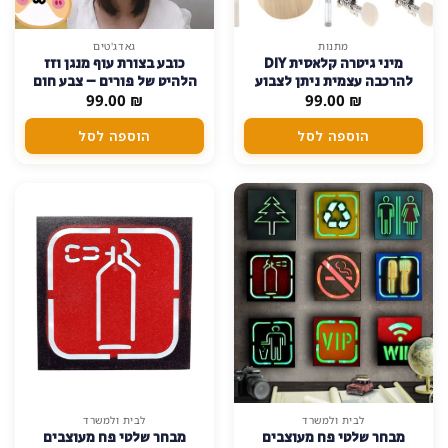
מתנות
גאדג'טים
מיני גיטרה קלאסית DIY
כובע בצורת עוף מנגן וזז
להרכבה עצמית ניתן לצבוע
הלהיט של פורים – צבע חום
₪
99.00
ולעצב בעצמכם
₪
בהיר
99.00
הוספה לסל
הוספה לסל
למוצר
לבית ולמשרד
לבית ולמשרד
מבחר שלטי פח מעוצבים
מבחר שלטי פח מעוצבים
זה