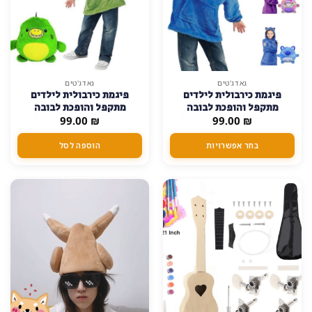
למוצר
גאדג'טים
גאדג'טים
פיגמת כירבולית לילדים
פיגמת כירבולית לילדים
זה
מתקפל והופכת לבובה
מתקפל והופכת לבובה
יש
₪
מדליקה לגילאי 3 ומעלה!
99.00
₪
99.00
מדליקה לגילאי 3 ומעלה! –
מספר
ירוק
סוגים.
בחר אפשרויות
הוספה לסל
ניתן
לבחור
את
האפשרויות
בעמוד
המוצר