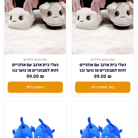
למוצר
גאדג'טים לילדים
גאדג'טים לילדים
נעלי בית ארנב עם אוזניים
נעלי בית ארנב עם אוזניים
זה
זזות למבוגרים או נוער ננו
זזות למבוגרים או נוער ננו
יש
₪
99.00
נקודות למניעת החלקה
₪
99.00
נקודות למניעת החלקה –
מספר
ילדים-28-32-מידה-אחת
סוגים.
בחר אפשרויות
הוספה לסל
ניתן
לבחור
את
האפשרויות
בעמוד
המוצר