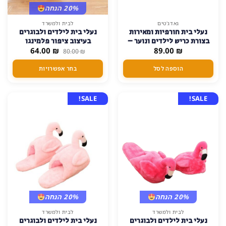
20% הנחה
למוצר
גאדג'טים
לבית ולמשרד
נעלי בית חורפיות ומאירות
נעלי בית לילדים ולבוגרים
זה
בצורת כריש לילדים ונוער –
בעיצוב ציפור פלמינגו
יש
המחיר
המחיר
₪
89.00
עשויות בד מחמם ונעים –
₪
64.00
80.00
₪
מספר
המקורי
הנוכחי
כחול, דגם-ילדים-19-23
היה:
הוא:
סוגים.
הוספה לסל
בחר אפשרויות
64.00 ₪.
80.00 ₪.
ניתן
לבחור
את
SALE!
SALE!
האפשרויות
בעמוד
המוצר
20% הנחה
20% הנחה
לבית ולמשרד
לבית ולמשרד
נעלי בית לילדים ולבוגרים
נעלי בית לילדים ולבוגרים