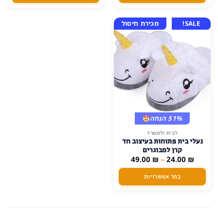
SALE!
מכירת חיסול
51% הנחה
למוצר
לבית ולמשרד
נעלי בית פתוחות בעיצוב חד
זה
קרן למבוגרים
יש
טווח
49.00
₪
–
24.00
₪
מספר
מחירים:
סוגים.
בחר אפשרויות
עד
ניתן
לבחור
את
האפשרויות