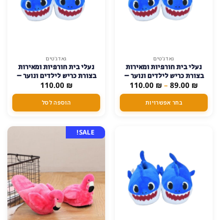
למוצר
גאדג'טים
גאדג'טים
נעלי בית חורפיות ומאירות
נעלי בית חורפיות ומאירות
זה
בצורת כריש לילדים ונוער –
בצורת כריש לילדים ונוער –
יש
טווח
₪
89.00
–
₪
עשויות בד מחמם ונעים
110.00
₪
110.00
עשויות בד מחמם ונעים –
מספר
מחירים:
כחול, דגם-נוער-31-37
סוגים.
בחר אפשרויות
הוספה לסל
עד
ניתן
לבחור
את
SALE!
האפשרויות
בעמוד
המוצר