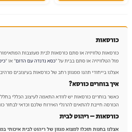
ניתן
לבחור
את
האפשרויות
בעמוד
המוצר
כורסאות
כורסאות טלוויזיה או סתם כורסאות לבית מעוצבות המתאימות
מול הטלוויזיה או סתם בבית על "
כסא נדנדה עם הדום
" או "
כיס
אצלנו בייחודי תהנו ממגוון רחב של כורסאות בעיצובים מרהיב
איך בוחרים כורסא?
כאשר בוחרים כורסאות יש לוודא התאמה לעיצוב הכללי בחלל הח
הכורסה חייבת להתאים להרגלי האירוח שלכם וכדאי לבחור כור
כורסאות – ריהוט לבית
אצלנו בחנות תוכלו למצוא מגוון של ריהוט לבית איכותי במי