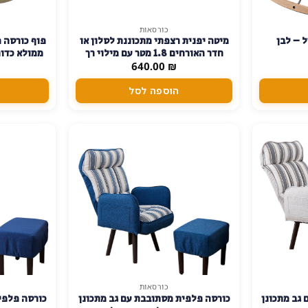
כורסאות
למוצר
ל – לבן
מיטה יפנית רצפתי מתכוננת לסלון או
פוף כורסה מ
זה
חדר האורחים 1.8 מטר עם מילוי רך
ממולא כדור
יש
₪
ומפנק
640.00
מספר
הוספה לסל
סוגים.
ניתן
לבחור
את
האפשרויות
בעמוד
המוצר
כורסאות
גב מתכונן
כורסה פלפית מסתובבת עם גב מתכונן
כורסה פלפי