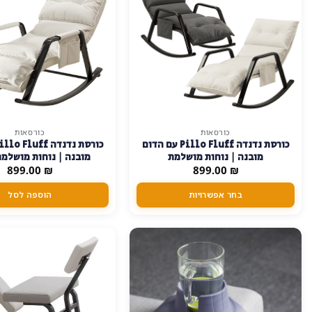
כורסאות
כורסאות
למוצר
כורסת נדנדה Pillo Fluff עם הדום
זה
מובנה | נוחות מושלמת
מובנה | נוחות מושלמת
יש
899.00
₪
899.00
₪
מספר
בחר אפשרויות
הוספה לסל
סוגים.
ניתן
לבחור
את
האפשרויות
בעמוד
המוצר