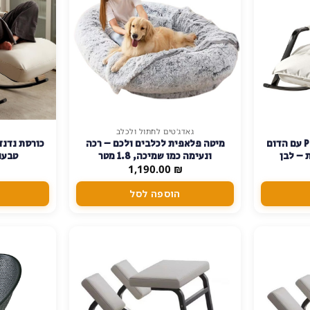
גאדג'טים לחתול ולכלב
למוצר
כורסת נדנדה Pillo Fluff עם הדום
מיטה פלאפית לכלבים ולכם – רכה
זה
 – לבן
ונעימה כמו שמיכה, 1.8 מטר
טבעוני ו-5
יש
1,190.00
₪
מספר
הוספה לסל
סוגים.
ניתן
לבחור
את
האפשרויות
בעמוד
המוצר