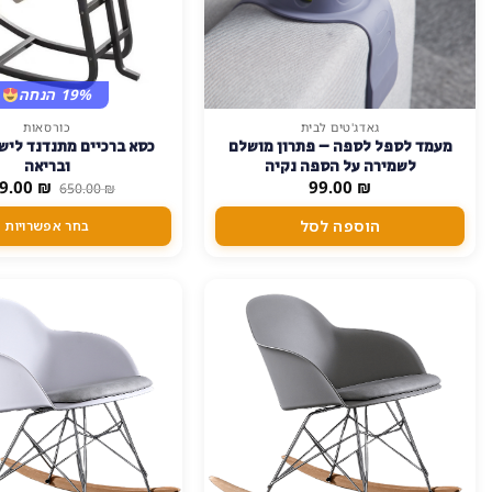
19% הנחה
גאדג'טים לבית
כורסאות
למוצר
מעמד לספל לספה – פתרון מושלם
כסא ברכיים מתנדנד ליש
זה
לשמירה על הספה נקיה
ובריאה
יש
המחיר
9.00
₪
99.00
₪
650.00
₪
המקורי
מספר
היה:
הוספה לסל
בחר אפשרויות
סוגים.
650.00 ₪.
ניתן
לבחור
את
האפשרויות
בעמוד
המוצר