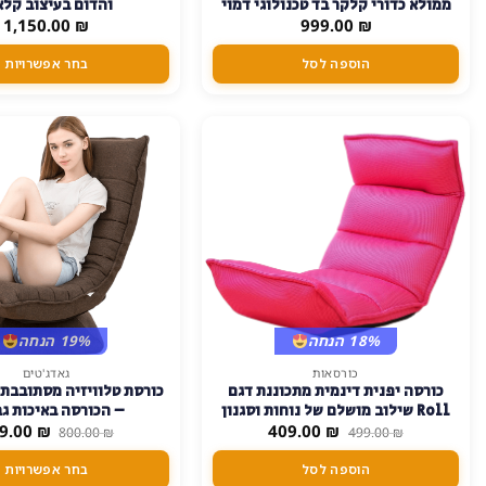
ממולא כדורי קלקר בד טכנולוגי דמוי
והדום בעיצוב קלא
יש
₪
עור – אפור
999.00
₪
1,150.00
מספר
הוספה לסל
בחר אפשרויות
סוגים.
ניתן
לבחור
את
האפשרויות
בעמוד
המוצר
18% הנחה
19% הנחה
כורסאות
גאדג'טים
למוצר
כורסה יפנית דינמית מתכוננת דגם
כורסת טלוויזיה מסתובבת 
זה
Roll שילוב מושלם של נוחות וסגנון
– הכורסה באיכות ג
יש
המחיר
המחיר
המחיר
₪
– ורוד-בד-רשת
409.00
₪
9.00
800.00
₪
499.00
₪
המקורי
הנוכחי
המקורי
מספר
היה:
הוא:
היה:
הוספה לסל
בחר אפשרויות
סוגים.
800.00 ₪.
409.00 ₪.
499.00 ₪.