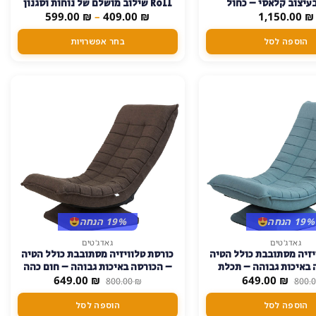
עיצוב קלאסי – כחול
Roll שילוב מושלם של נוחות וסגנון
יש
טווח
599.00
₪
–
409.00
₪
1,150.00
₪
מחירים:
מספר
הוספה לסל
בחר אפשרויות
סוגים.
עד
ניתן
לבחור
את
האפשרויות
בעמוד
המוצר
19% הנחה
19% הנחה
גאדג'טים
גאדג'טים
יזיה מסתובבת כולל הטיה
כורסת טלוויזיה מסתובבת כולל הטיה
 באיכות גבוהה – תכלת
– הכורסה באיכות גבוהה – חום כהה
המחיר
המחיר
המחיר
המחיר
649.00
₪
649.00
₪
800.00
₪
800.
המקורי
הנוכחי
המקורי
הנוכחי
היה:
הוא:
היה:
הוא:
הוספה לסל
הוספה לסל
649.00 ₪.
800.00 ₪.
649.00 ₪.
800.00 ₪.