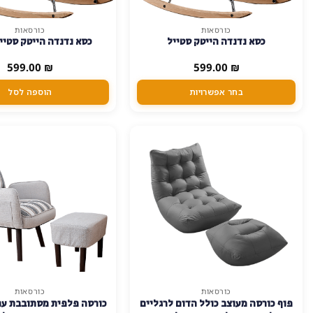
כורסאות
כורסאות
למוצר
כסא נדנדה הייטק סטייל
כסא נדנדה הייטק סטיי
זה
יש
599.00
₪
599.00
₪
מספר
בחר אפשרויות
הוספה לסל
סוגים.
ניתן
לבחור
את
האפשרויות
בעמוד
המוצר
כורסאות
כורסאות
למוצר
פוף כורסה מעוצב כולל הדום לרגליים
כורסה פלפית מסתובבת עם 
זה