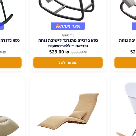
19% הנחה
כורסאות
למוצר
יבה נוחה
כסא ברכיים מתנדנד לישיבה נוחה
כסא נדנדה ח
זה
ובריאה – ללא-משענת
יש
המחיר
המחיר
המחיר
529.00
₪
52
00
₪
650.00
₪
הנוכחי
המקורי
הנוכחי
מספר
הוא:
היה:
הוא:
הוספה לסל
סוגים.
529.00 ₪.
650.00 ₪.
529.00 ₪.
ניתן
לבחור
את
האפשרויות
בעמוד
המוצר