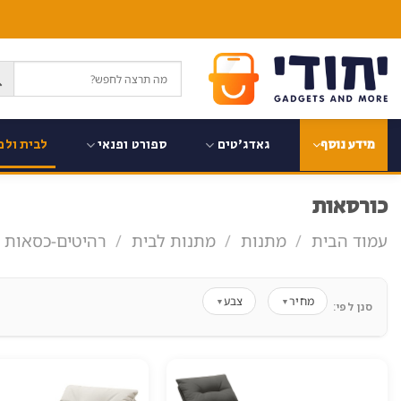
Ski
t
conten
גאדג'טים
ספורט ופנאי
לבית ולמ
מידע נוסף
כורסאות
עמוד הבית
/
מתנות
/
מתנות לבית
/
רהיטים-כסאות ו
מחיר
צבע
▼
▼
סנן לפי: