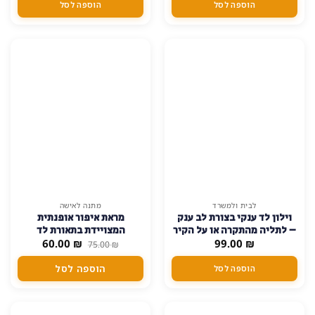
הוספה לסל
הוספה לסל
SALE!
20% הנחה
לבית ולמשרד
מתנה לאישה
וילון לד ענקי בצורת לב ענק
מראת איפור אופנתית
– לתליה מהתקרה או על הקיר
המצויידת בתאורת לד
המחיר
המחיר
₪
99.00
– פועל על ידי סוללת ללא
₪
60.00
75.00
₪
המקורי
הנוכחי
צורך בחשמל – ורוד
היה:
הוא:
הוספה לסל
הוספה לסל
60.00 ₪.
75.00 ₪.