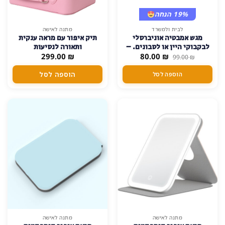
19% הנחה
לבית ולמשרד
מתנה לאישה
מגש אמבטיה אוניברסלי
תיק איפור עם מראה ענקית
לבקבוקי היין או לסבונים. –
ותאורה לנסיעות
המחיר
המחיר
₪
לבן
80.00
₪
299.00
99.00
₪
המקורי
הנוכחי
היה:
הוא:
הוספה לסל
הוספה לסל
80.00 ₪.
99.00 ₪.
למוצר
מתנה לאישה
מתנה לאישה