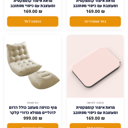
מראת איפור קומפקטית
מראת איפור קומפקטית
זה
ומעוצבת עם כיסוי מסתובב
ומעוצבת עם כיסוי מסתובב
יש
360 מעלות ותאורת לילה
₪
169.00
₪
169.00
360 מעלות ותאורת לילה –
מספר
כחול
סוגים.
בחר אפשרויות
הוספה לסל
ניתן
לבחור
את
האפשרויות
בעמוד
המוצר
למוצר
מתנה לאישה
כורסאות
מראת איפור קומפקטית
פוף כורסה מעוצב כולל הדום
זה
ומעוצבת עם כיסוי מסתובב
לרגליים ממולא כדורי קלקר
יש
₪
169.00
360 מעלות ותאורת לילה –
₪
999.00
בד טכנולוגי דמוי עור
מספר
ורוד
סוגים.