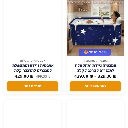
18% הנחה
14% הנחה
למוצר
אמבטיות מתקפלות
אמבטיות מתקפלות
אמבטיה ניידת ומתקפלת
אמבטיה ניידת ומתקפלת
זה
למבגרים להרכבה קלה
למבגרים להרכבה קלה
יש
טווח
המחיר
המחיר
₪
1.4/1.2 מטר קיפול מהיר
329.00
–
₪
429.00
₪
429.00
1.4/1.2 מטר קיפול מהיר –
499.00
₪
מספר
מחירים:
המקורי
הנוכחי
גדול-1406555, כוכבים
היה:
הוא:
סוגים.
בחר אפשרויות
הוספה לסל
עד
499.00 ₪.
429.00 ₪.
ניתן
לבחור
את
SALE!
SALE!
האפשרויות
בעמוד
המוצר