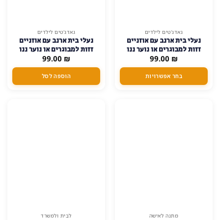
למוצר
גאדג'טים לילדים
גאדג'טים לילדים
נעלי בית ארנב עם אוזניים
נעלי בית ארנב עם אוזניים
זה
זזות למבוגרים או נוער ננו
זזות למבוגרים או נוער ננו
יש
₪
99.00
נקודות למניעת החלקה
₪
99.00
נקודות למניעת החלקה –
מספר
ילדים-28-32-מידה-אחת
סוגים.
בחר אפשרויות
הוספה לסל
ניתן
לבחור
את
האפשרויות
בעמוד
המוצר
למוצר
למוצר
מתנה לאישה
לבית ולמשרד