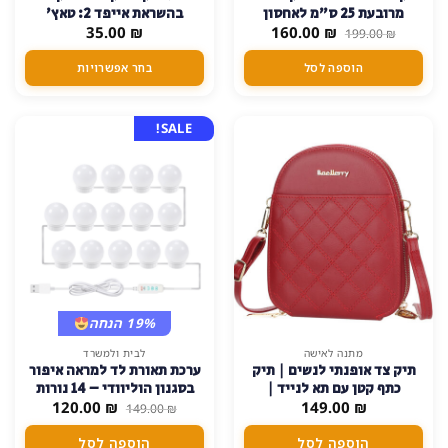
זה
מרובעת 25 ס"מ לאחסון
בהשראת אייפד 2: טאץ'
יש
המחיר
המחיר
₪
ותצוגה – לבן
160.00
₪
35.00
נוסטלגי בסטייל מודרני
199.00
₪
מספר
המקורי
הנוכחי
היה:
הוא:
סוגים.
הוספה לסל
בחר אפשרויות
160.00 ₪.
199.00 ₪.
ניתן
לבחור
את
SALE!
האפשרויות
בעמוד
המוצר
19% הנחה
מתנה לאישה
לבית ולמשרד
תיק צד אופנתי לנשים | תיק
ערכת תאורת לד למראה איפור
כתף קטן עם תא לנייד |
בסגנון הוליוודי – 14 נורות
המחיר
המחיר
120.00
₪
BAELLERRY
149.00
₪
149.00
₪
המקורי
הנוכחי
היה:
הוא:
הוספה לסל
הוספה לסל