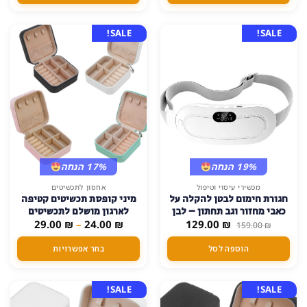
ניתן
לבחור
את
SALE!
SALE!
האפשרויות
בעמוד
המוצר
19% הנחה
17% הנחה
למוצר
מכשירי עיסוי וטיפול
אחסון לתכשיטים
חגורת חימום לבטן להקלה על
מיני קופסת תכשיטים קטיפה
זה
כאבי מחזור וגב תחתון – לבן
לארגון מושלם לתכשיטים
יש
המחיר
המחיר
טווח
29.00
₪
–
24.00
₪
129.00
₪
159.00
₪
מספר
המקורי
הנוכחי
מחירים:
היה:
הוא:
סוגים.
הוספה לסל
בחר אפשרויות
159.00 ₪.
129.00 ₪.
עד
ניתן
לבחור
את
SALE!
SALE!
האפשרויות