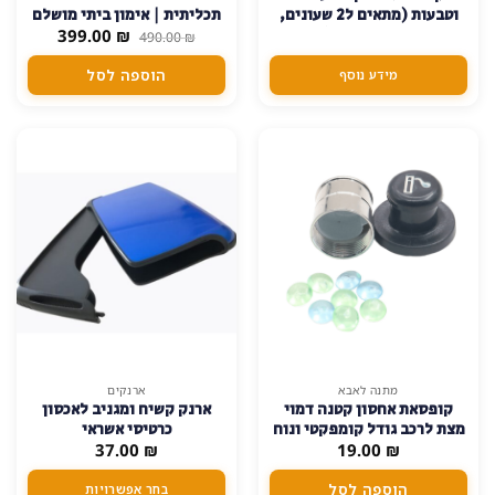
וטבעות (מתאים ל2 שעונים,
תכליתית | אימון ביתי מושלם
המחיר
המחיר
מקום לטבעות)
₪
399.00
490.00
₪
המקורי
הנוכחי
היה:
הוא:
הוספה לסל
מידע נוסף
399.00 ₪.
490.00 ₪.
למוצר
מתנה לאבא
ארנקים
קופסאת אחסון קטנה דמוי
ארנק קשיח ומגניב לאכסון
זה
מצת לרכב גודל קומפקטי ונוח
כרטיסי אשראי
יש
₪
לנשיאה
19.00
₪
37.00
מספר
סוגים.
הוספה לסל
בחר אפשרויות