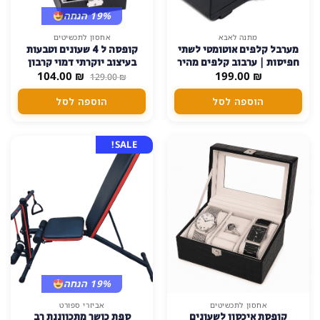
19% הנחה
מתנה לאבא
אחסון לתכשיטים
מערבל קלפים אוטומטי לשתי
קופסה ל 4 שעונים וטבעות
חפיסות | ערבוב קלפים מהיר
בעיצוב יוקרתי דמוי קרבון
המחיר
המחיר
₪
ונוח
199.00
₪
104.00
איכות גובהה, קל לניקוי ובד
129.00
₪
המקורי
הנוכחי
דוחה מים
היה:
הוא:
הוספה לסל
הוספה לסל
104.00 ₪.
129.00 ₪.
SALE!
19% הנחה
אחסון לתכשיטים
אביזרי ספורט
קופסת איכסון לשעונים
ספת כושר מתכווננת רב