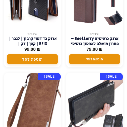
ארנקים
ארנקים
ארנק כרטיסים Baellerry –
ארנק בד דמוי קרבון | לגבר |
פתרון מושלם לאחסון כרטיסי
RFID | קטן | דק |
₪
79.00
אשראי – חום-כהה
₪
99.00
מינימליסטי
הוספה לסל
הוספה לסל
SALE!
SALE!