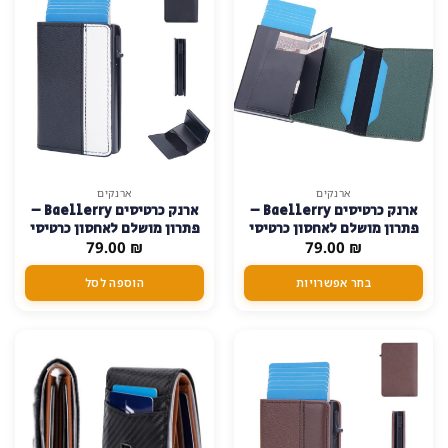
למוצר
ארנקים
ארנקים
ארנק כרטיסים Baellerry –
ארנק כרטיסים Baellerry –
זה
פתרון מושלם לאחסון כרטיסי
פתרון מושלם לאחסון כרטיסי
יש
₪
אשראי
79.00
₪
79.00
אשראי – כחול-כהה
מספר
סוגים.
בחר אפשרויות
הוספה לסל
ניתן
לבחור
את
האפשרויות
בעמוד
המוצר