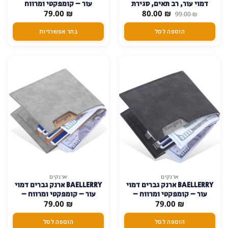
דמוי עור, רב תאים, סגירת
עור – קומפקטי ומרווח
יש
המחיר
המחיר
₪
80.00
כפתור – אפור-כהה
₪
79.00
99.00
₪
מספר
המקורי
הנוכחי
היה:
הוא:
סוגים.
הוספה לסל
בחר אפשרויות
80.00 ₪.
99.00 ₪.
ניתן
לבחור
את
האפשרויות
בעמוד
המוצר
ארנקים
ארנקים
BAELLERRY ארנק גברים דמוי
BAELLERRY ארנק גברים דמוי
עור – קומפקטי ומרווח –
עור – קומפקטי ומרווח –
₪
79.00
אפור-כהה
₪
אפור
79.00
הוספה לסל
הוספה לסל