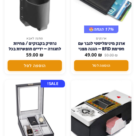
17% הנחה
ארנקים
מתנה לאבא
ארנק מינימליסטי לגבר עם
נרתיק בקבוקים / פחיות
חסימת RFID – הגנה מפני
לחגורה – ידיים חופשיות בכל
המחיר
המחיר
₪
49.00
גניבה אלקטרונית – שחור
₪
פעילות
59.00
59.00
₪
המקורי
הנוכחי
היה:
הוא:
הוספה לסל
הוספה לסל
49.00 ₪.
59.00 ₪.
SALE!