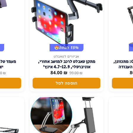
15% הנחה
אביזרים לטאבלט
מעמד טאבלט וטלפון GL80: מתכוונן,
מתקן טאבלט לרכב למושב אחורי,
מעמד טלפו
 העבודה
אוניברסלי, 4.7-12.9 אינץ'
יצ
המחיר
המחיר
המחיר
84.00
₪
8
00
₪
99.00
₪
הנוכחי
המקורי
הנוכחי
הוא:
היה:
הוא:
הוספה לסל
84.00 ₪.
99.00 ₪.
80.00 ₪.