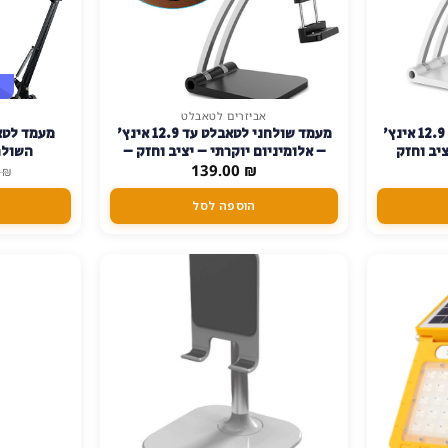
אביזרים לטאבלט
למוצר
מעמד שולחני לטאבלט עד 12.9 אינץ'
מעמד שולחני לטאבלט עד 12.9 אינץ'
מעמד לטא
זה
ציב וחזק
– אלומיניום יוקרתי – יציב וחזק –
השולח
יש
₪
שחור
139.00
0
₪
מספר
הוספה לסל
סוגים.
ניתן
לבחור
את
האפשרויות
בעמוד
המוצר