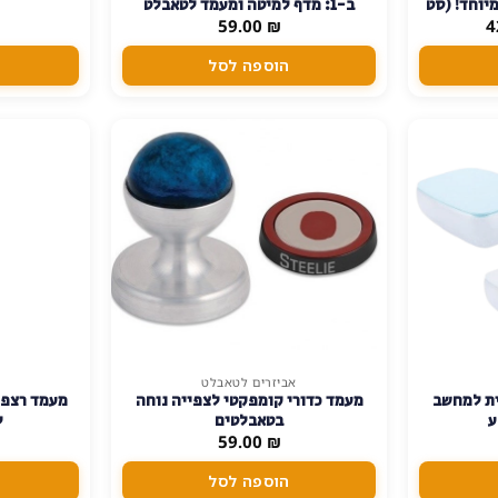
יוחד! (סט
ב-1: מדף למיטה ומעמד לטאבלט
המחיר
59.00
₪
4
הנוכחי
הוא:
הוספה לסל
42.00 ₪.
אביזרים לטאבלט
ית למחשב
מעמד כדורי קומפקטי לצפייה נוחה
מעמד רצפת
ע
בטאבלטים
ל
59.00
₪
הוספה לסל