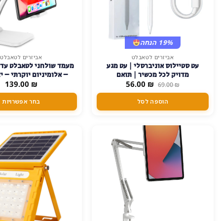
19% הנחה
אביזרים לטאבלט
אביזרים לטאבלט
למוצר
עט סטיילוס אוניברסלי | עט מגע
זה
מדויק לכל מכשיר | תואם
– אלומיניום יוקרתי – י
יש
המחיר
המחיר
iOS/אנדרואיד/Windows – לבן
₪
56.00
₪
139.00
69.00
₪
המקורי
הנוכחי
מספר
היה:
הוא:
הוספה לסל
בחר אפשרויות
סוגים.
56.00 ₪.
69.00 ₪.
ניתן
לבחור
את
האפשרויות
בעמוד
המוצר