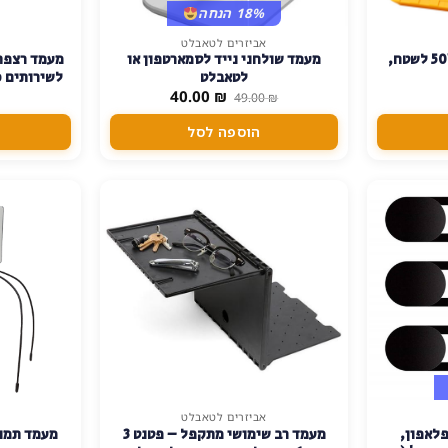
18% הנחה
אביזרים לטאבלט
פרוז'קטור עצמתי נייד 50W לשטח,
מעמד שולחני נייד לסמארטפון או
מעמד רצפת
לטאבלט
לשירותים כ
המחיר
המחיר
₪
40.00
חומרים:סיליקון,אלומיניום,abc
מעמד 
49.00
₪
המקורי
הנוכחי
היה:
הוא:
הוספה לסל
40.00 ₪.
49.00 ₪.
אביזרים לטאבלט
פלאפון,
מעמד רב שימושי מתקפל – פטנט 3
מעמד תמנו