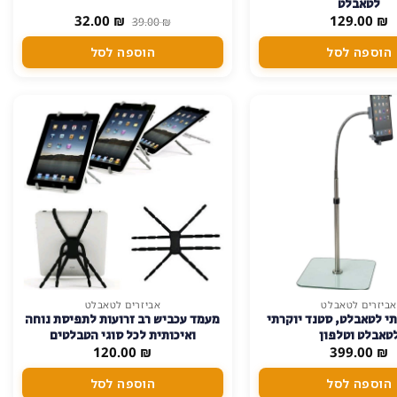
לטאבלט
המחיר
המחיר
32.00
₪
129.00
₪
39.00
₪
המקורי
הנוכחי
היה:
הוא:
הוספה לסל
הוספה לסל
32.00 ₪.
39.00 ₪.
אביזרים לטאבלט
אביזרים לטאבלט
י לטאבלט, סטנד יוקרתי
מעמד עכביש רב זרועות לתפיסת נוחה
טאבלט וטלפון
ואיכותית לכל סוגי הטבלטים
120.00
₪
399.00
₪
הוספה לסל
הוספה לסל