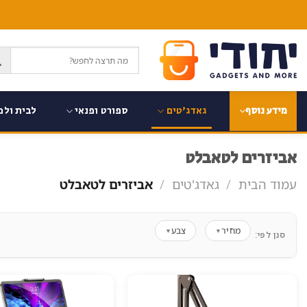
Ski
t
conten
גאדג'טים
ספורט ופנאי
לבית ולמ
מידע נוסף
אביזרים לטאבלט
עמוד הבית
/
גאדג'טים
/
אביזרים לטאבלט
מחיר
צבע
▼
▼
סנן לפי: