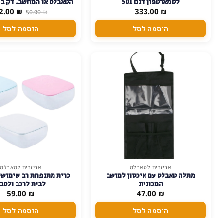
לסמארטפון דגם 501
הטאבלט או המחשב. דק במ
המחיר
₪
333.00
של 6 כיסויים)
₪
2.00
50.00
₪
המקורי
היה:
הוספה לסל
הוספה לסל
50.00 ₪.
אביזרים לטאבלט
אביזרים לטאבלט
מתלה טאבלט עם איכסון למושב
כרית מתנפחת רב שימוש
המכונית
לבית לרכב ולטב
59.00
₪
47.00
₪
הוספה לסל
הוספה לסל